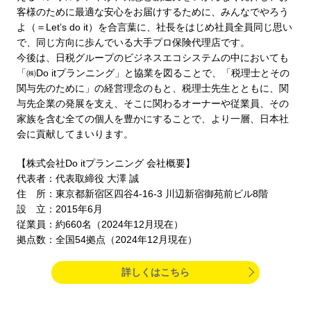
客様のために最適な安心をお届けするために、みんなでやろう
よ（＝Let’s do it）を合言葉に、社長をはじめ社員全員同じ思い
で、同じ方向に歩んでいる大手プロ保険代理店です。
今後は、日税グループのビジネスエコシステムの中においても
「㈱Do itプランニング」と協業を図ることで、「税理士とその
関与先のために」の経営理念のもと、税理士先生とともに、関
与先企業の発展を支え、そこに関わるオーナーや従業員、その
家族を含む全ての個人を豊かにすることで、より一層、日本社
会に貢献してまいります。
【株式会社Do itプランニング 会社概要】
代表者：代表取締役 大澤 誠
住 所：東京都新宿区四谷4-16-3 川辺新宿御苑前ビル8階
設 立：2015年6月
従業員：約660名（2024年12月現在）
拠点数：全国54拠点（2024年12月現在）
詳しくはこちら