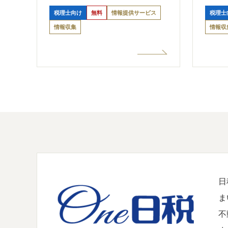
税理士向け
無料
情報提供サービス
税理士
情報収集
情報収
日
ま
不