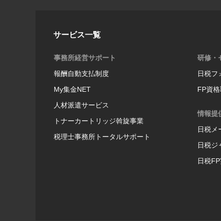
サービス一覧
事務所経営サポート
研修・
報酬自動支払制度
日税フ
My集金NET
FP資
人材派遣サービス
情報提
トナーカートリッジ斡旋事業
日税メ
税理士事務所トータルサポート
日税ジ
日税F