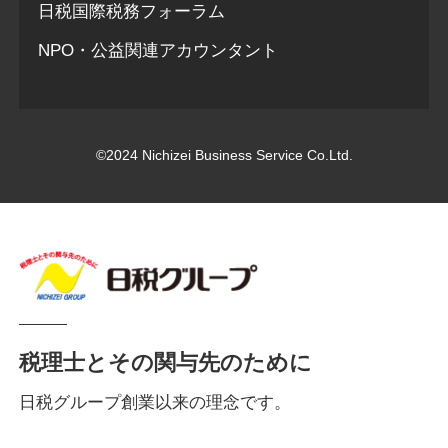
日税国際税務フォーラム
NPO・公益関連アカウンタント
©2024 Nichizei Business Service Co.Ltd.
税理士とその関与先のために
日税グループ創業以来の理念です。