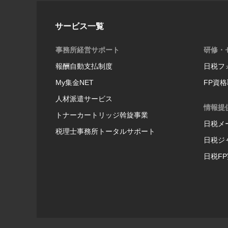
サービス一覧
事務所経営サポート
研修・
報酬自動支払制度
日税フ
My集金NET
FP資
人材派遣サービス
情報提
トナーカートリッジ斡旋事業
日税メ
税理士事務所トータルサポート
日税ジ
日税F