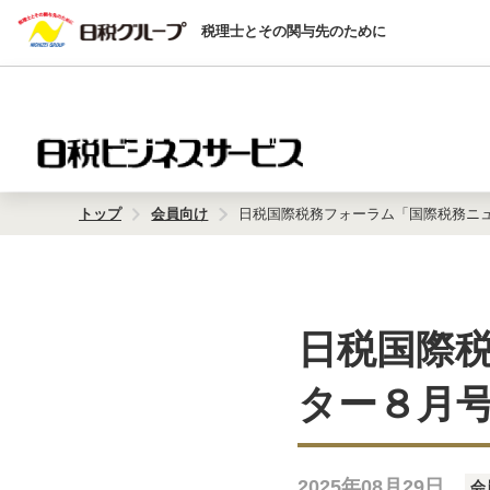
税理士とその関与先のために
トップ
会員向け
日税国際税務フォーラム「国際税務ニ
日税国際
ター８月
2025年08月29日
会