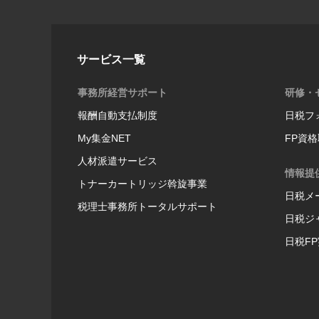
サービス一覧
事務所経営サポート
研修・
報酬自動支払制度
日税フ
My集金NET
FP資
人材派遣サービス
情報提
トナーカートリッジ斡旋事業
日税メ
税理士事務所トータルサポート
日税ジ
日税F