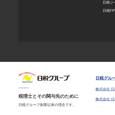
日税ジ
日税F
日税グル
株式会社 
税理士とその関与先のために
株式会社 
日税グループ創業以来の理念です。