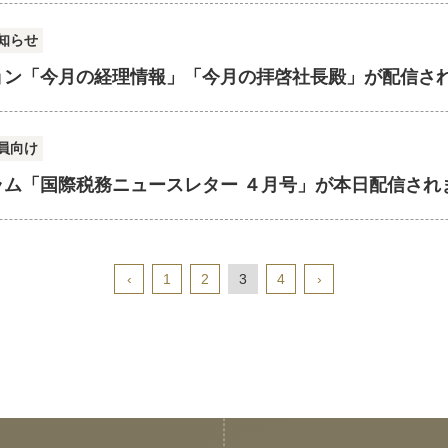
知らせ
ョン「今月の経理情報」「今月の拝啓社長殿」が配信さ
員向け
ラム「国際税務ニュースレター ４月号」が本日配信され
‹
1
2
3
4
›